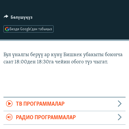
ОНЛАЙН ШЕРИНЕ
ЭЖЕ-СИҢДИЛЕР
АЗАТТЫК+
Бөлүшүңүз
ЫҢГАЙСЫЗ СУРООЛОР
Бизди Google'дан табыңыз
ЭЕ/АРнун бардык сайттары
Бул үналгы берүү ар күнү Бишкек убакыты боюнча
саат 18:00ден 18:30га чейин обого түз чыгат.
ТВ ПРОГРАММАЛАР
РАДИО ПРОГРАММАЛАР