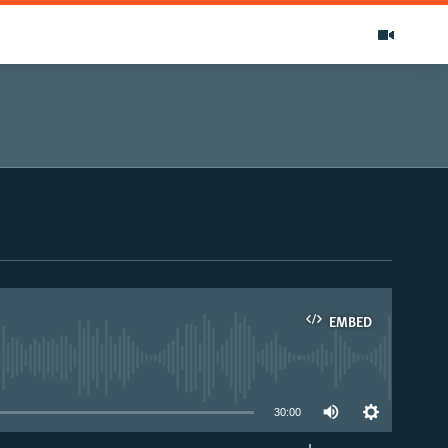
EMBED
able
30:00