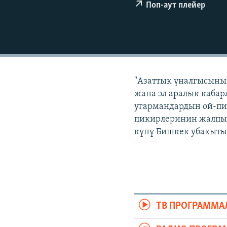
ЭЖЕ-СИҢДИЛЕР
Поп-аут плейер
АЗАТТЫК+
ЫҢГАЙСЫЗ СУРООЛОР
"Азаттык үналгысынын
жана эл аралык кабар
угармандардын ой-пи
пикирлеринин жалпыла
күнү Бишкек убакыты 
ТВ ПРОГРАММА