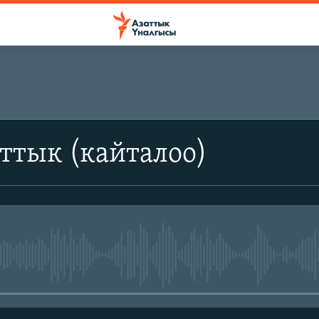
ттык (кайталоо)
No media source currently avail