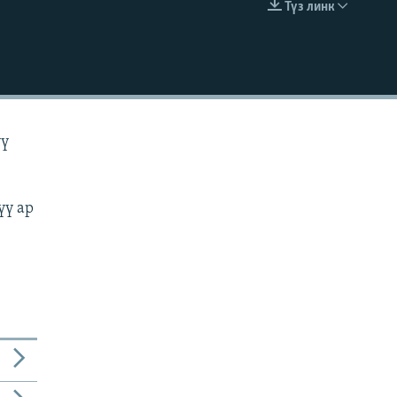
Түз линк
EMBED
үү
үү ар