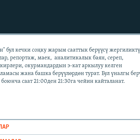
" бул кечки соңку жарым сааттык берүүсү жергиликт
лар, репортаж, маек, аналитикалык баян, сереп,
кирлери, окурмандардын э-кат аркылуу келген
масы жана башка берүүлөрдөн турат. Бул үналгы бер
боюнча саат 21:00ден 21:30га чейин кайталанат.
ЛАР