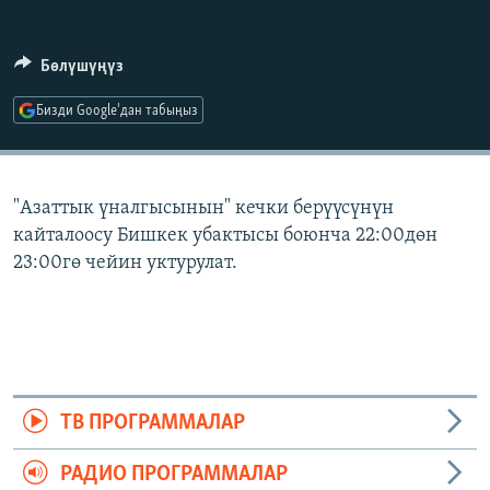
ОНЛАЙН ШЕРИНЕ
ЭЖЕ-СИҢДИЛЕР
АЗАТТЫК+
Бөлүшүңүз
ЫҢГАЙСЫЗ СУРООЛОР
Бизди Google'дан табыңыз
ЭЕ/АРнун бардык сайттары
"Азаттык үналгысынын" кечки берүүсүнүн
кайталоосу Бишкек убактысы боюнча 22:00дөн
23:00гө чейин уктурулат.
ТВ ПРОГРАММАЛАР
РАДИО ПРОГРАММАЛАР