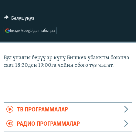
ОНЛАЙН ШЕРИНЕ
ЭЖЕ-СИҢДИЛЕР
АЗАТТЫК+
Бөлүшүңүз
ЫҢГАЙСЫЗ СУРООЛОР
Бизди Google'дан табыңыз
ЭЕ/АРнун бардык сайттары
Бул үналгы берүү ар күнү Бишкек убакыты боюнча
саат 18:30ден 19:00га чейин обого түз чыгат.
ТВ ПРОГРАММАЛАР
РАДИО ПРОГРАММАЛАР