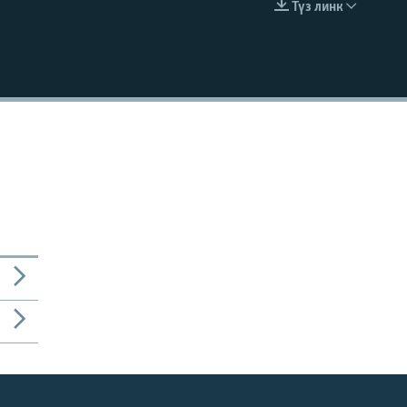
Түз линк
EMBED