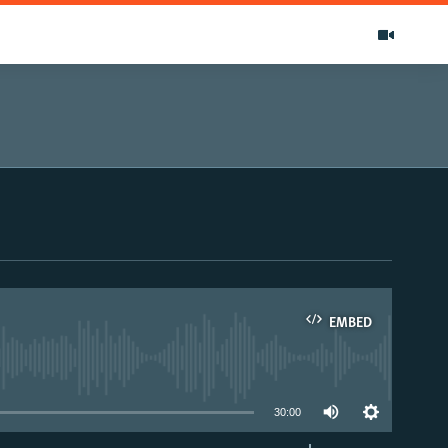
EMBED
able
30:00