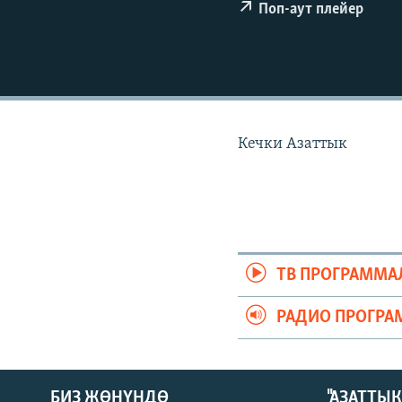
ЭЖЕ-СИҢДИЛЕР
Поп-аут плейер
АЗАТТЫК+
ЫҢГАЙСЫЗ СУРООЛОР
Кечки Азаттык
ТВ ПРОГРАММА
РАДИО ПРОГРА
БИЗ ЖӨНҮНДӨ
"АЗАТТЫ