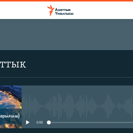
аттык
No media source currently avail
0:00