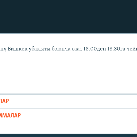
күнү Бишкек убакыты боюнча саат 18:00ден 18:30га че
ЛАР
ММАЛАР