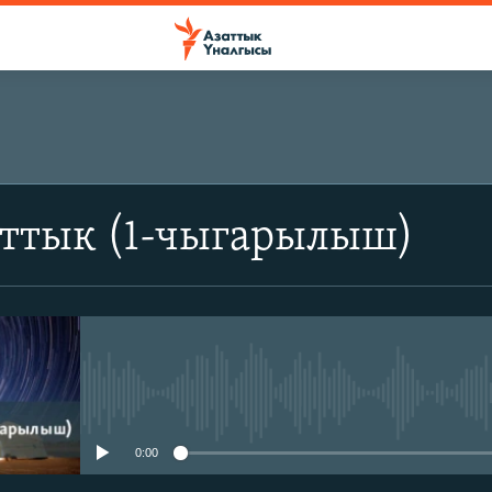
аттык (1-чыгарылыш)
No media source currently avail
0:00