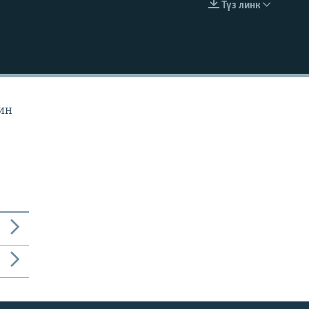
Түз линк
EMBED
йин