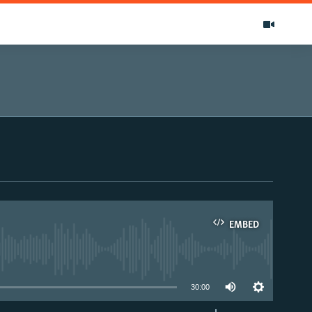
EMBED
able
30:00