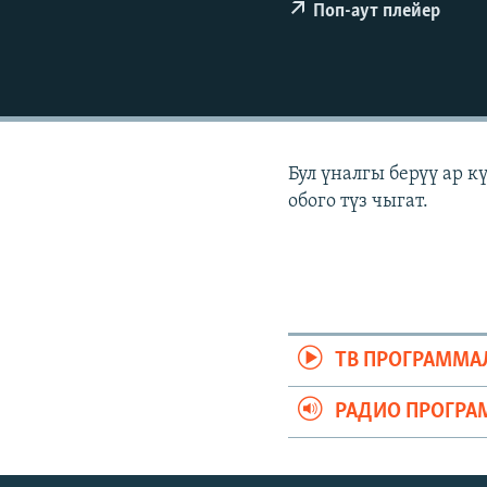
ЭЖЕ-СИҢДИЛЕР
Поп-аут плейер
АЗАТТЫК+
ЫҢГАЙСЫЗ СУРООЛОР
Бул үналгы берүү ар 
обого түз чыгат.
ТВ ПРОГРАММА
РАДИО ПРОГРА