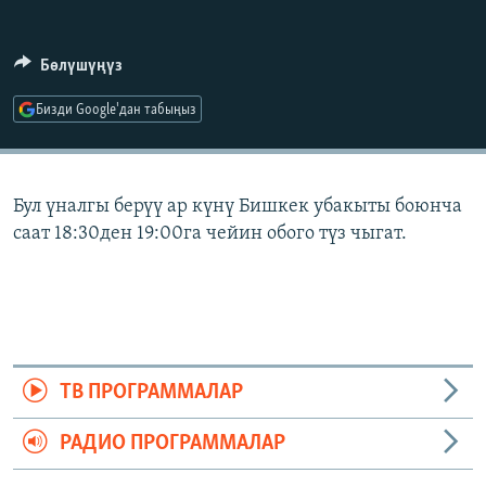
ОНЛАЙН ШЕРИНЕ
ЭЖЕ-СИҢДИЛЕР
АЗАТТЫК+
Бөлүшүңүз
ЫҢГАЙСЫЗ СУРООЛОР
Бизди Google'дан табыңыз
ЭЕ/АРнун бардык сайттары
Бул үналгы берүү ар күнү Бишкек убакыты боюнча
саат 18:30ден 19:00га чейин обого түз чыгат.
ТВ ПРОГРАММАЛАР
РАДИО ПРОГРАММАЛАР