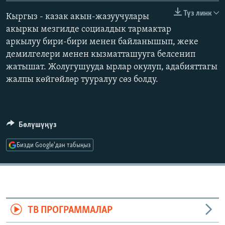
ОНЛАЙН ШЕРИНЕ
ЭЖЕ-СИҢДИЛЕР
Түз линк
Кыргыз - казак акын-жазуучулары
АЗАТТЫК+
акыркы мезгилде социалдык тармактар
аркылуу бири-бири менен байланышып, жеке
ЫҢГАЙСЫЗ СУРООЛОР
демилгелери менен кызматташууга белсенип
жатышат. Жолугушууда ырлар окулуп, адабияттагы
ЭЕ/АРнун бардык сайттары
жалпы көйгөйлөр тууралуу сөз болду.
Бөлүшүңүз
Бизди Google'дан табыңыз
ТВ ПРОГРАММАЛАР