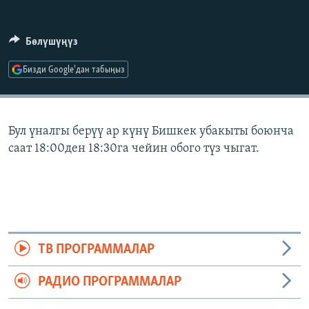
ОНЛАЙН ШЕРИНЕ
ЭЖЕ-СИҢДИЛЕР
АЗАТТЫК+
Бөлүшүңүз
ЫҢГАЙСЫЗ СУРООЛОР
Бизди Google'дан табыңыз
ЭЕ/АРнун бардык сайттары
Бул үналгы берүү ар күнү Бишкек убакыты боюнча
саат 18:00ден 18:30га чейин обого түз чыгат.
ТВ ПРОГРАММАЛАР
РАДИО ПРОГРАММАЛАР