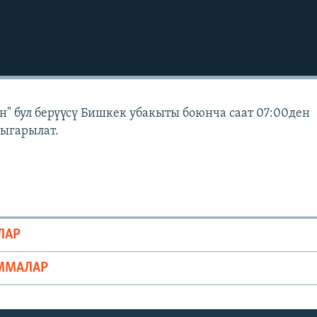
" бул берүүсү Бишкек убакыты боюнча саат 07:00ден
чыгарылат.
ЛАР
ММАЛАР