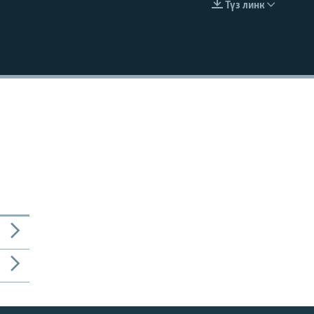
Түз линк
EMBED