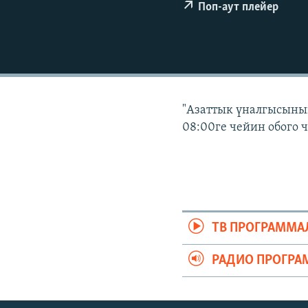
ЭЖЕ-СИҢДИЛЕР
Поп-аут плейер
АЗАТТЫК+
ЫҢГАЙСЫЗ СУРООЛОР
"Азаттык үналгысынын
08:00ге чейин обого 
ТВ ПРОГРАММА
РАДИО ПРОГРА