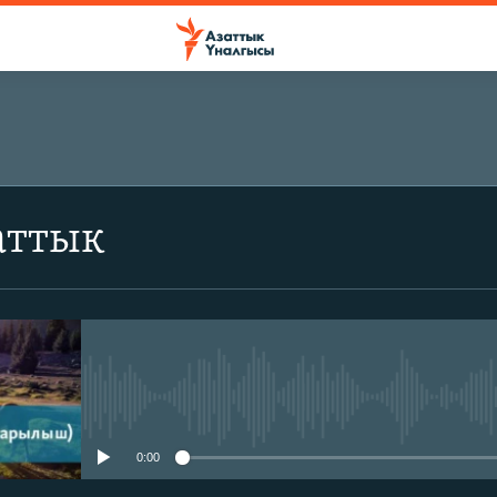
аттык
No media source currently avail
0:00