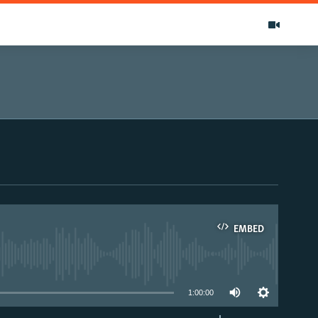
EMBED
able
1:00:00