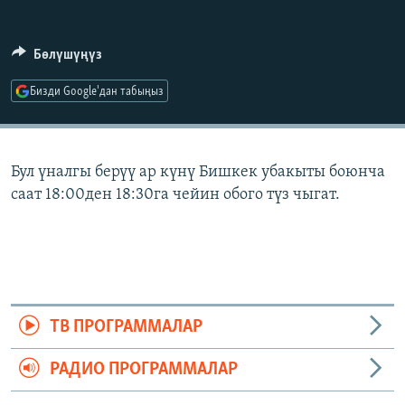
ОНЛАЙН ШЕРИНЕ
ЭЖЕ-СИҢДИЛЕР
АЗАТТЫК+
Бөлүшүңүз
ЫҢГАЙСЫЗ СУРООЛОР
Бизди Google'дан табыңыз
ЭЕ/АРнун бардык сайттары
Бул үналгы берүү ар күнү Бишкек убакыты боюнча
саат 18:00ден 18:30га чейин обого түз чыгат.
ТВ ПРОГРАММАЛАР
РАДИО ПРОГРАММАЛАР