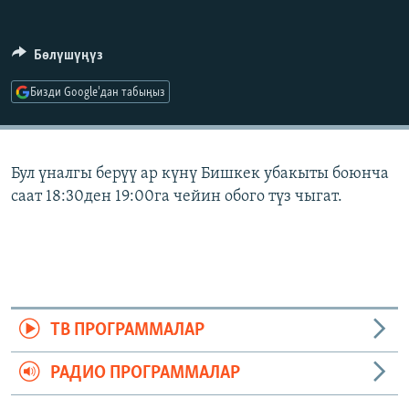
ОНЛАЙН ШЕРИНЕ
ЭЖЕ-СИҢДИЛЕР
АЗАТТЫК+
Бөлүшүңүз
ЫҢГАЙСЫЗ СУРООЛОР
Бизди Google'дан табыңыз
ЭЕ/АРнун бардык сайттары
Бул үналгы берүү ар күнү Бишкек убакыты боюнча
саат 18:30ден 19:00га чейин обого түз чыгат.
ТВ ПРОГРАММАЛАР
РАДИО ПРОГРАММАЛАР