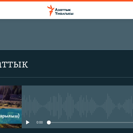
аттык
No media source currently avail
0:00