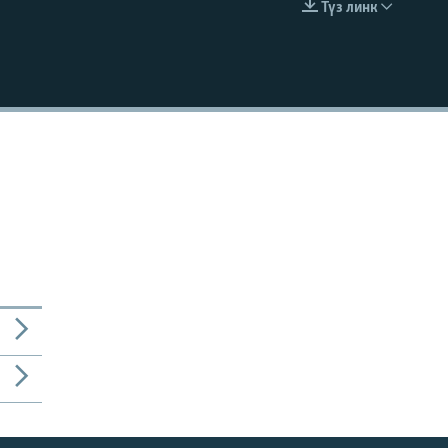
Түз линк
EMBED