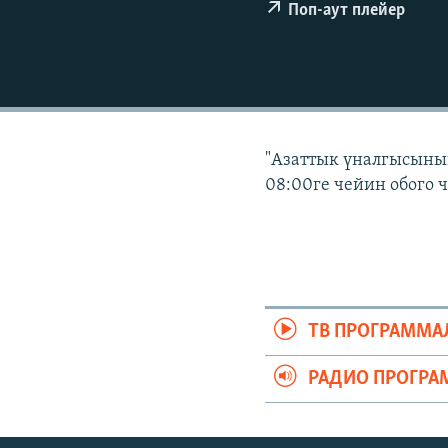
ЭЖЕ-СИҢДИЛЕР
Поп-аут плейер
АЗАТТЫК+
ЫҢГАЙСЫЗ СУРООЛОР
"Азаттык үналгысынын
08:00ге чейин обого 
ТВ ПРОГРАММА
РАДИО ПРОГРА