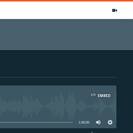
EMBED
able
1:00:00