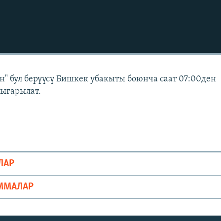
" бул берүүсү Бишкек убакыты боюнча саат 07:00ден
чыгарылат.
ЛАР
ММАЛАР