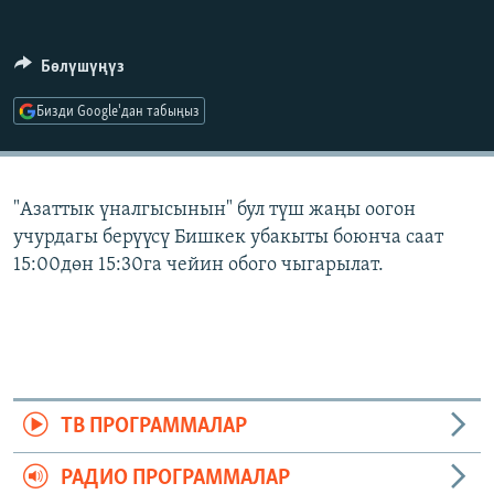
ОНЛАЙН ШЕРИНЕ
ЭЖЕ-СИҢДИЛЕР
АЗАТТЫК+
Бөлүшүңүз
ЫҢГАЙСЫЗ СУРООЛОР
Бизди Google'дан табыңыз
ЭЕ/АРнун бардык сайттары
"Азаттык үналгысынын" бул түш жаңы оогон
учурдагы берүүсү Бишкек убакыты боюнча саат
15:00дөн 15:30га чейин обого чыгарылат.
ТВ ПРОГРАММАЛАР
РАДИО ПРОГРАММАЛАР