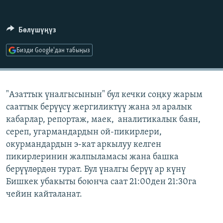
ОНЛАЙН ШЕРИНЕ
ЭЖЕ-СИҢДИЛЕР
АЗАТТЫК+
Бөлүшүңүз
ЫҢГАЙСЫЗ СУРООЛОР
Бизди Google'дан табыңыз
ЭЕ/АРнун бардык сайттары
"Азаттык үналгысынын" бул кечки соңку жарым
сааттык берүүсү жергиликтүү жана эл аралык
кабарлар, репортаж, маек, аналитикалык баян,
сереп, угармандардын ой-пикирлери,
окурмандардын э-кат аркылуу келген
пикирлеринин жалпыламасы жана башка
берүүлөрдөн турат. Бул үналгы берүү ар күнү
Бишкек убакыты боюнча саат 21:00ден 21:30га
чейин кайталанат.