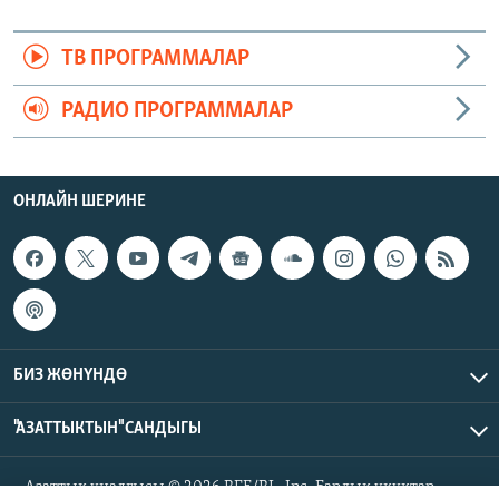
ТВ ПРОГРАММАЛАР
РАДИО ПРОГРАММАЛАР
ОНЛАЙН ШЕРИНЕ
БИЗ ЖӨНҮНДӨ
"АЗАТТЫКТЫН" САНДЫГЫ
Азаттык үналгысы © 2026 RFE/RL, Inc. Бардык укуктар