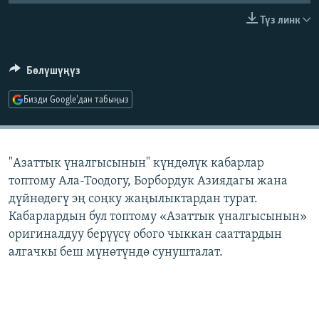
ОНЛАЙН ШЕРИНЕ
ЭЖЕ-СИҢДИЛЕР
Түз линк
АЗАТТЫК+
ЫҢГАЙСЫЗ СУРООЛОР
Бөлүшүңүз
Бизди Google'дан табыңыз
ЭЕ/АРнун бардык сайттары
"Азаттык үналгысынын" күндөлүк кабарлар
топтому Ала-Тоодогу, Борбордук Азиядагы жана
дүйнөдөгү эң соңку жаңылыктардан турат.
Кабарлардын бул топтому «Азаттык үналгысынын»
оригиналдуу берүүсү обого чыккан сааттардын
алгачкы беш мүнөтүндө сунушталат.