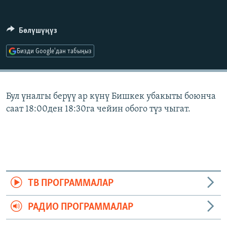
ОНЛАЙН ШЕРИНЕ
ЭЖЕ-СИҢДИЛЕР
АЗАТТЫК+
Бөлүшүңүз
ЫҢГАЙСЫЗ СУРООЛОР
Бизди Google'дан табыңыз
ЭЕ/АРнун бардык сайттары
Бул үналгы берүү ар күнү Бишкек убакыты боюнча
саат 18:00ден 18:30га чейин обого түз чыгат.
ТВ ПРОГРАММАЛАР
РАДИО ПРОГРАММАЛАР