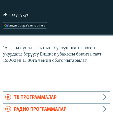
ОНЛАЙН ШЕРИНЕ
ЭЖЕ-СИҢДИЛЕР
АЗАТТЫК+
Бөлүшүңүз
ЫҢГАЙСЫЗ СУРООЛОР
Бизди Google'дан табыңыз
ЭЕ/АРнун бардык сайттары
"Азаттык үналгысынын" бул түш жаңы оогон
учурдагы берүүсү Бишкек убакыты боюнча саат
15:00дөн 15:30га чейин обого чыгарылат.
ТВ ПРОГРАММАЛАР
РАДИО ПРОГРАММАЛАР