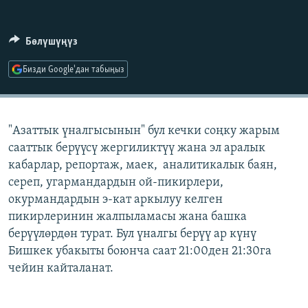
ОНЛАЙН ШЕРИНЕ
ЭЖЕ-СИҢДИЛЕР
АЗАТТЫК+
Бөлүшүңүз
ЫҢГАЙСЫЗ СУРООЛОР
Бизди Google'дан табыңыз
ЭЕ/АРнун бардык сайттары
"Азаттык үналгысынын" бул кечки соңку жарым
сааттык берүүсү жергиликтүү жана эл аралык
кабарлар, репортаж, маек, аналитикалык баян,
сереп, угармандардын ой-пикирлери,
окурмандардын э-кат аркылуу келген
пикирлеринин жалпыламасы жана башка
берүүлөрдөн турат. Бул үналгы берүү ар күнү
Бишкек убакыты боюнча саат 21:00ден 21:30га
чейин кайталанат.