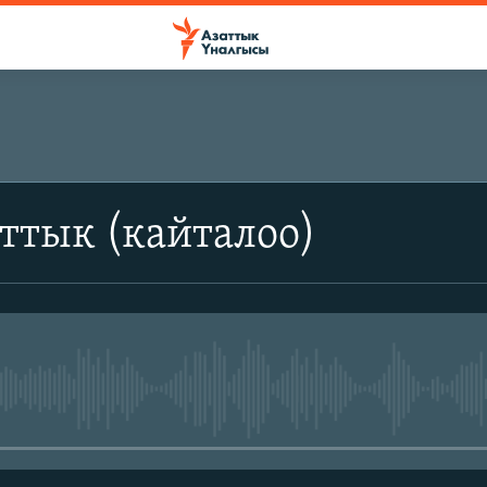
ттык (кайталоо)
No media source currently avail