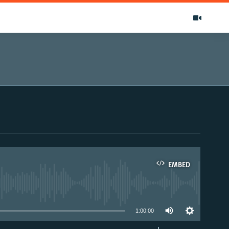
EMBED
able
1:00:00