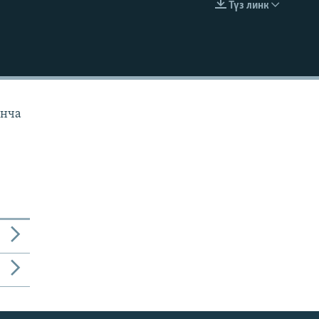
Түз линк
EMBED
юнча