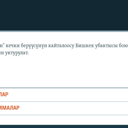
н" кечки берүүсүнүн кайталоосу Бишкек убактысы бо
н уктурулат.
ЛАР
ММАЛАР