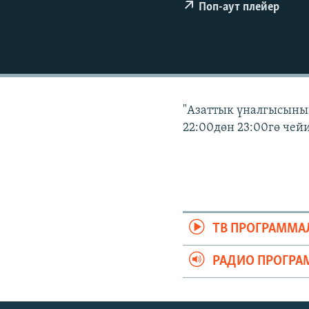
ЭЖЕ-СИҢДИЛЕР
Поп-аут плейер
АЗАТТЫК+
ЫҢГАЙСЫЗ СУРООЛОР
"Азаттык үналгысыны
22:00дөн 23:00гө чейи
ТВ ПРОГРАММА
РАДИО ПРОГРА