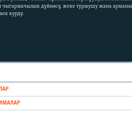
н чыгармачылык дүйнөсү, жеке турмушу жана арманы
аек курду.
ЛАР
ММАЛАР