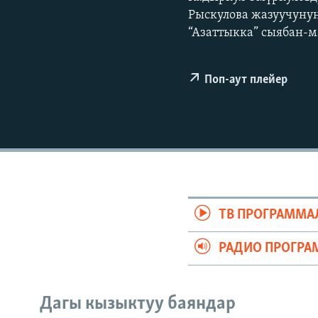
ЭЖЕ-СИҢДИЛЕР
Рыскулова жазуучуну
АЗАТТЫК+
“Азаттыкка” сыябан-м
ЫҢГАЙСЫЗ СУРООЛОР
Поп-аут плейер
ТВ ПРОГРАММА
РАДИО ПРОГРА
Дагы кызыктуу баяндар