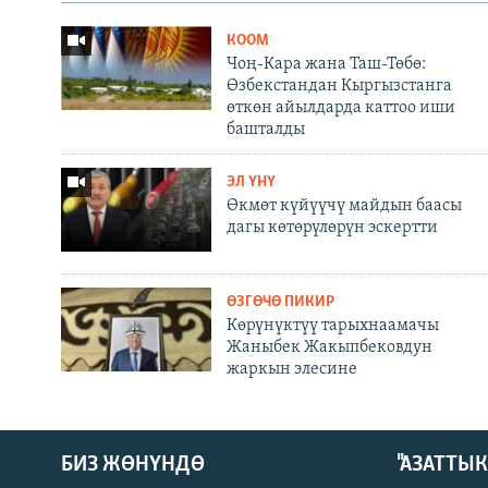
КООМ
Чоң-Кара жана Таш-Төбө:
Өзбекстандан Кыргызстанга
өткөн айылдарда каттоо иши
башталды
ЭЛ ҮНҮ
Өкмөт күйүүчү майдын баасы
дагы көтөрүлөрүн эскертти
ӨЗГӨЧӨ ПИКИР
Көрүнүктүү тарыхнаамачы
Жаныбек Жакыпбековдун
жаркын элесине
БИЗ ЖӨНҮНДӨ
"АЗАТТЫ