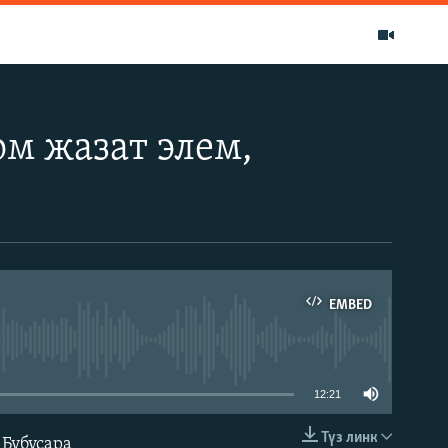
ом жазат элем,
EMBED
able
12:21
Түз линк
Бүбүсара