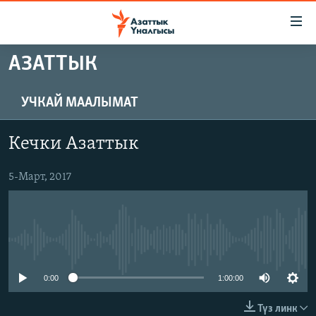
Линктер
Мазмунга
өтүңүз
АЗАТТЫК
Навигацияга
ЖАҢЫЛЫКТАР
өтүңүз
КЫРГЫЗСТАН
Издөөгө
УЧКАЙ МААЛЫМАТ
салыңыз
ДҮЙНӨ
КЫРГЫЗСТАН
Кечки Азаттык
УКРАИНА
САЯСАТ
ДҮЙНӨ
АТАЙЫН ИЛИКТӨӨ
5-Март, 2017
ЭКОНОМИКА
БОРБОР АЗИЯ
ТВ ПРОГРАММАЛАР
МАДАНИЯТ
ПОДКАСТ
БҮГҮН АЗАТТЫКТА
No media source currently available
ӨЗГӨЧӨ ПИКИР
ЭКСПЕРТТЕР ТАЛДАЙТ
БИЗ ЖАНА ДҮЙНӨ
0:00
1:00:00
Русский
ДАНИСТЕ
Түз линк