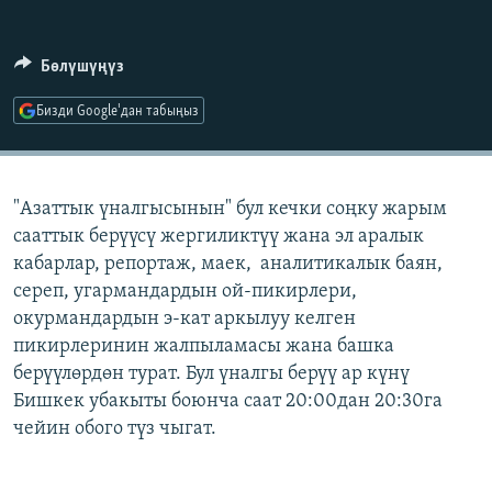
ОНЛАЙН ШЕРИНЕ
ЭЖЕ-СИҢДИЛЕР
АЗАТТЫК+
Бөлүшүңүз
ЫҢГАЙСЫЗ СУРООЛОР
Бизди Google'дан табыңыз
ЭЕ/АРнун бардык сайттары
"Азаттык үналгысынын" бул кечки соңку жарым
сааттык берүүсү жергиликтүү жана эл аралык
кабарлар, репортаж, маек, аналитикалык баян,
сереп, угармандардын ой-пикирлери,
окурмандардын э-кат аркылуу келген
пикирлеринин жалпыламасы жана башка
берүүлөрдөн турат. Бул үналгы берүү ар күнү
Бишкек убакыты боюнча саат 20:00дан 20:30га
чейин обого түз чыгат.