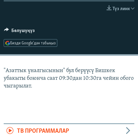
ОНЛАЙН ШЕРИНЕ
ЭЖЕ-СИҢДИЛЕР
Түз линк
АЗАТТЫК+
ЫҢГАЙСЫЗ СУРООЛОР
Бөлүшүңүз
Бизди Google'дан табыңыз
ЭЕ/АРнун бардык сайттары
"Азаттык үналгысынын" бул берүүсү Бишкек
убакыты боюнча саат 09:30дан 10:30га чейин обого
чыгарылат.
ТВ ПРОГРАММАЛАР