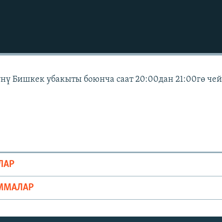
күнү Бишкек убакыты боюнча саат 20:00дан 21:00гө че
ЛАР
ММАЛАР