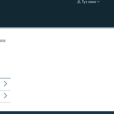
Түз линк
EMBED
йин