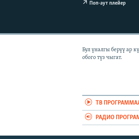
ЭЖЕ-СИҢДИЛЕР
Поп-аут плейер
АЗАТТЫК+
ЫҢГАЙСЫЗ СУРООЛОР
Бул үналгы берүү ар 
обого түз чыгат.
ТВ ПРОГРАММА
РАДИО ПРОГРА