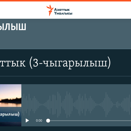
РЫЛЫШ
аттык (3-чыгарылыш)
No media source currently avail
0:00