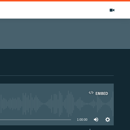
EMBED
able
1:00:00