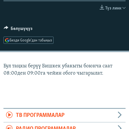
ОНЛАЙН ШЕРИНЕ
ЭЖЕ-СИҢДИЛЕР
Түз линк
АЗАТТЫК+
ЫҢГАЙСЫЗ СУРООЛОР
Бөлүшүңүз
Бизди Google'дан табыңыз
ЭЕ/АРнун бардык сайттары
Бул таңкы берүү Бишкек убакыты боюнча саат
08:00ден 09:00га чейин обого чыгарылат.
ТВ ПРОГРАММАЛАР