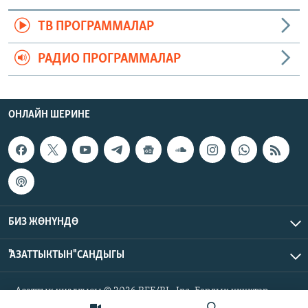
ТВ ПРОГРАММАЛАР
РАДИО ПРОГРАММАЛАР
ОНЛАЙН ШЕРИНЕ
БИЗ ЖӨНҮНДӨ
"АЗАТТЫКТЫН" САНДЫГЫ
Азаттык үналгысы © 2026 RFE/RL, Inc. Бардык укуктар
корголгон.