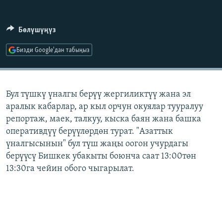
ОНЛАЙН ШЕРИНЕ
ЭЖЕ-СИҢДИЛЕР
АЗАТТЫК+
Бөлүшүңүз
ЫҢГАЙСЫЗ СУРООЛОР
Бизди Google'дан табыңыз
ЭЕ/АРнун бардык сайттары
Бул түшкү үналгы берүү жергиликтүү жана эл
аралык кабарлар, ар кыл орчун окуялар тууралуу
репортаж, маек, талкуу, кыска баян жана башка
оперативдүү берүүлөрдөн турат. "Азаттык
үналгысынын" бул түш жаңы оогон учурдагы
берүүсү Бишкек убакыты боюнча саат 13:00төн
13:30га чейин обого чыгарылат.