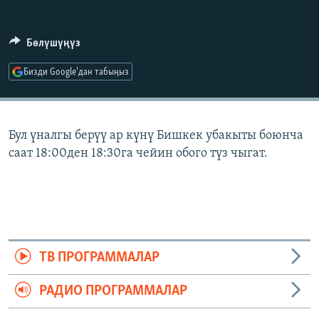
ОНЛАЙН ШЕРИНЕ
ЭЖЕ-СИҢДИЛЕР
АЗАТТЫК+
Бөлүшүңүз
ЫҢГАЙСЫЗ СУРООЛОР
Бизди Google'дан табыңыз
ЭЕ/АРнун бардык сайттары
Бул үналгы берүү ар күнү Бишкек убакыты боюнча
саат 18:00ден 18:30га чейин обого түз чыгат.
ТВ ПРОГРАММАЛАР
РАДИО ПРОГРАММАЛАР