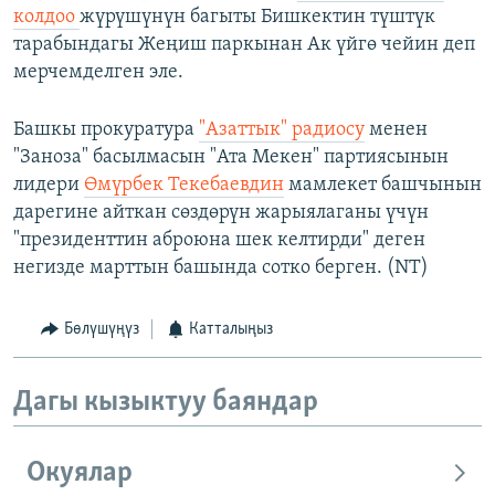
колдоо
жүрүшүнүн багыты Бишкектин түштүк
тарабындагы Жеңиш паркынан Ак үйгө чейин деп
мерчемделген эле.
Башкы прокуратура
"Азаттык" радиосу
менен
"Заноза" басылмасын "Ата Мекен" партиясынын
лидери
Өмүрбек Текебаевдин
мамлекет башчынын
дарегине айткан сөздөрүн жарыялаганы үчүн
"президенттин аброюна шек келтирди" деген
негизде марттын башында сотко берген. (NT)
Бөлүшүңүз
Катталыңыз
Дагы кызыктуу баяндар
Окуялар