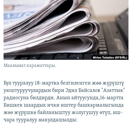
ОНЛАЙН ШЕРИНЕ
ЭЖЕ-СИҢДИЛЕР
АЗАТТЫК+
ЫҢГАЙСЫЗ СУРООЛОР
ЭЕ/АРнун бардык сайттары
Маалымат каражаттары.
Бул тууралуу 18-мартка белгиленген жөө жүрүштү
уюштуруучулардын бири Эдил Байсалов "Азаттык"
радиосуна билдирди. Анын айтуусунда,16-мартта
Бишкек шаардык ички иштер башкармалыгында
жөө жүрүшкө байланыштуу жолугушуу өтүп, иш-
чара тууралуу макулдашылды: