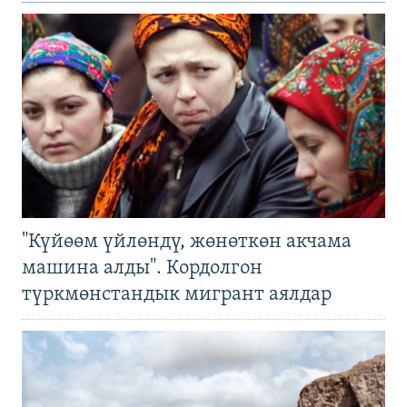
"Күйөөм үйлөндү, жөнөткөн акчама
машина алды". Кордолгон
түркмөнстандык мигрант аялдар