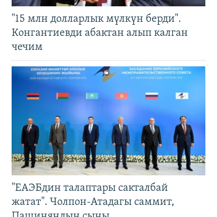
"15 млн долларлык мүлкүн берди".
Конгантиевди абактан алып калган
чечим
"ЕАЭБдин талаптары сакталбай
жатат". Чолпон-Атадагы саммит,
Пашиняндын сыны