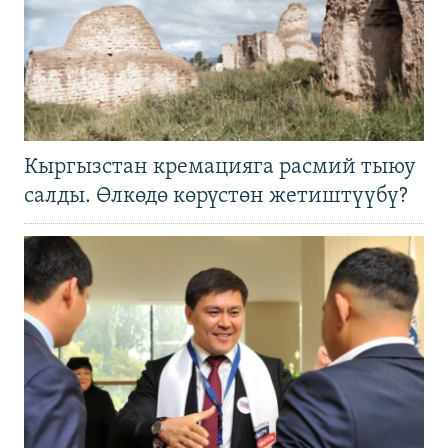
Кыргызстан кремацияга расмий тыюу
салды. Өлкөдө көрүстөн жетиштүүбү?