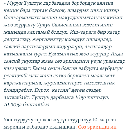
- Мурун Түштүк дарбазадан борбордук аянтка
чейин бара турган болсок, шаардык ички иштер
башкармалыгы менен макулдашылгандан кийин
жөө жүрүштү Уркуя Салиеванын эстелигинин
жанында аяктамай болдук. Иш-чарага бир катар
депутаттар, жергиликтүү коомдук ишмерлер,
саясий партиялардын лидерлери, аксакалдар
катышканы турат. Бул тынчтык жөө жүрүшү. Анда
саясий укуктар жана сөз эркиндиги үчүн ураандар
чакырылат. Басма сөзгө болгон чабуулга өзүбүздүн
реакциябызды жана сотко берилген маалымат
каражаттарына, журналисттерге тилектештик
билдиребиз. Бирок "кетсин" деген сөздөр
айтылбайт. Түштүк дарбазага 10до топтолуп,
10.30да баштайбыз.
Уюштуруучулар жөө жүрүш тууралуу 10-мартта
мэрияны кабардар кылышкан.
Сөз эркиндигин