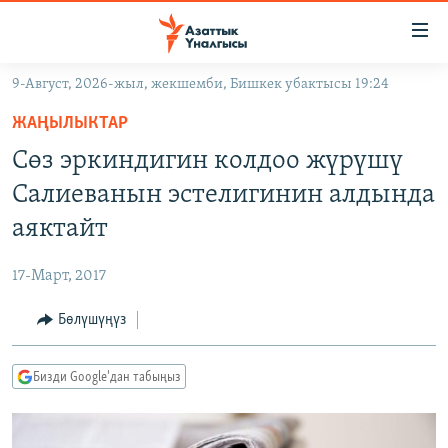
Линктер
Мазмунга
өтүңүз
9-Август, 2026-жыл, жекшемби, Бишкек убактысы 19:24
Навигацияга
ЖАҢЫЛЫКТАР
өтүңүз
ЖАҢЫЛЫКТАР
КЫРГЫЗСТАН
Издөөгө
Сөз эркиндигин колдоо жүрүшү
салыңыз
ДҮЙНӨ
КЫРГЫЗСТАН
Салиеванын эстелигинин алдында
УКРАИНА
САЯСАТ
ДҮЙНӨ
аяктайт
АТАЙЫН ИЛИКТӨӨ
ЭКОНОМИКА
БОРБОР АЗИЯ
17-Март, 2017
ТВ ПРОГРАММАЛАР
МАДАНИЯТ
Бөлүшүңүз
ПОДКАСТ
БҮГҮН АЗАТТЫКТА
ӨЗГӨЧӨ ПИКИР
ЭКСПЕРТТЕР ТАЛДАЙТ
Бизди Google'дан табыңыз
БИЗ ЖАНА ДҮЙНӨ
Русский
ДАНИСТЕ