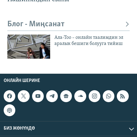
Блог - Миңсанат
Ала-Тоо – онлайн таалимдин эл
аралык бешиги болууга тийиш
ОНЛАЙН ШЕРИНЕ
БИЗ ЖӨНҮНДӨ