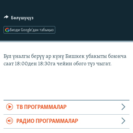
ОНЛАЙН ШЕРИНЕ
ЭЖЕ-СИҢДИЛЕР
АЗАТТЫК+
Бөлүшүңүз
ЫҢГАЙСЫЗ СУРООЛОР
Бизди Google'дан табыңыз
ЭЕ/АРнун бардык сайттары
Бул үналгы берүү ар күнү Бишкек убакыты боюнча
саат 18:00ден 18:30га чейин обого түз чыгат.
ТВ ПРОГРАММАЛАР
РАДИО ПРОГРАММАЛАР