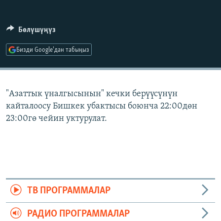
ОНЛАЙН ШЕРИНЕ
ЭЖЕ-СИҢДИЛЕР
АЗАТТЫК+
Бөлүшүңүз
ЫҢГАЙСЫЗ СУРООЛОР
Бизди Google'дан табыңыз
ЭЕ/АРнун бардык сайттары
"Азаттык үналгысынын" кечки берүүсүнүн
кайталоосу Бишкек убактысы боюнча 22:00дөн
23:00гө чейин уктурулат.
ТВ ПРОГРАММАЛАР
РАДИО ПРОГРАММАЛАР