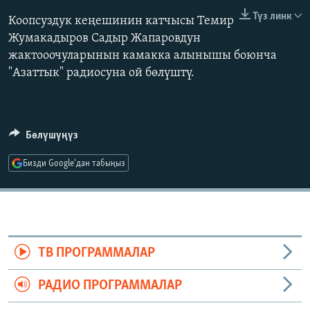
ОНЛАЙН ШЕРИНЕ
ЭЖЕ-СИҢДИЛЕР
Түз линк
Коопсуздук кеңешинин катчысы Темир
Жумакадыров Садыр Жапаровдун
АЗАТТЫК+
жактооочуларынын камакка алынышы боюнча
ЫҢГАЙСЫЗ СУРООЛОР
"Азаттык" радиосуна ой бөлүштү.
ЭЕ/АРнун бардык сайттары
Бөлүшүңүз
Бизди Google'дан табыңыз
ТВ ПРОГРАММАЛАР
РАДИО ПРОГРАММАЛАР