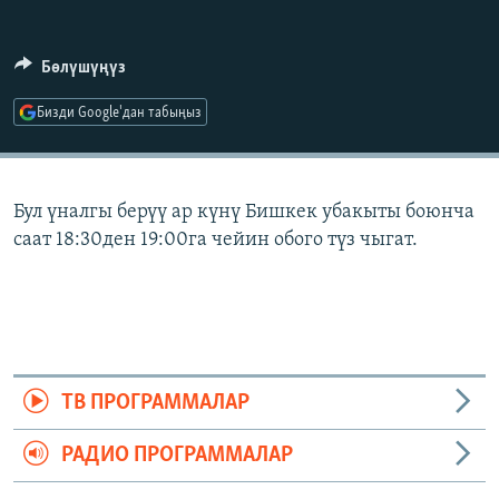
ОНЛАЙН ШЕРИНЕ
ЭЖЕ-СИҢДИЛЕР
АЗАТТЫК+
Бөлүшүңүз
ЫҢГАЙСЫЗ СУРООЛОР
Бизди Google'дан табыңыз
ЭЕ/АРнун бардык сайттары
Бул үналгы берүү ар күнү Бишкек убакыты боюнча
саат 18:30ден 19:00га чейин обого түз чыгат.
ТВ ПРОГРАММАЛАР
РАДИО ПРОГРАММАЛАР