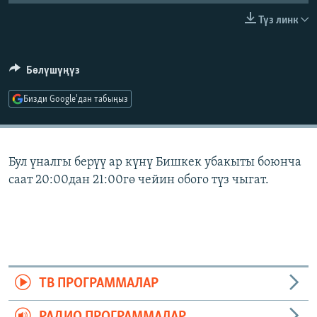
ОНЛАЙН ШЕРИНЕ
ЭЖЕ-СИҢДИЛЕР
Түз линк
АЗАТТЫК+
ЫҢГАЙСЫЗ СУРООЛОР
Бөлүшүңүз
Бизди Google'дан табыңыз
ЭЕ/АРнун бардык сайттары
Бул үналгы берүү ар күнү Бишкек убакыты боюнча
саат 20:00дан 21:00гө чейин обого түз чыгат.
ТВ ПРОГРАММАЛАР