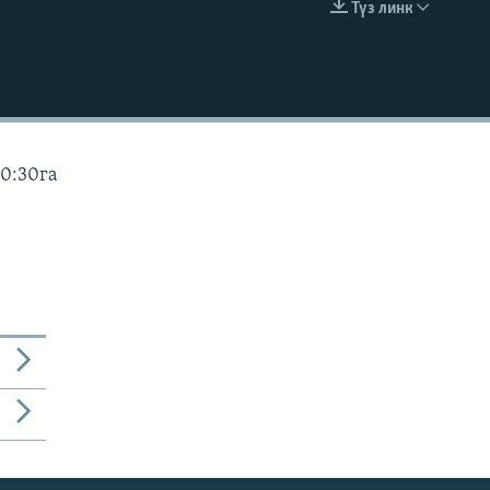
Түз линк
EMBED
10:30га