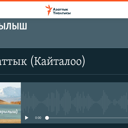
АРЫЛЫШ
ттык (Кайталоо)
No media source currently avail
0:00