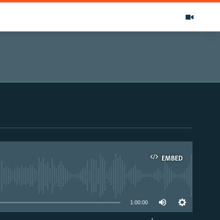
EMBED
able
1:00:00