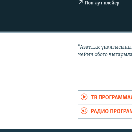
ЭЖЕ-СИҢДИЛЕР
Поп-аут плейер
АЗАТТЫК+
ЫҢГАЙСЫЗ СУРООЛОР
"Азаттык үналгысынын
чейин обого чыгарыла
ТВ ПРОГРАММА
РАДИО ПРОГРА