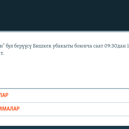
" бул берүүсү Бишкек убакыты боюнча саат 09:30дан 
т.
ЛАР
ММАЛАР