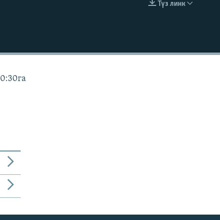
Түз линк
EMBED
10:30га