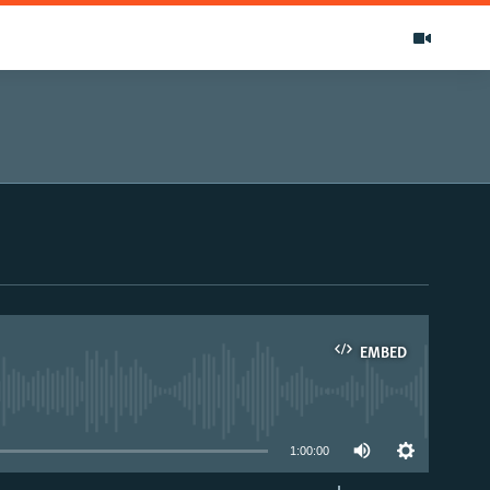
EMBED
able
1:00:00