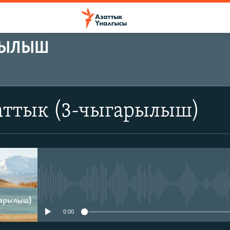
АРЫЛЫШ
аттык (3-чыгарылыш)
No media source currently avail
0:00