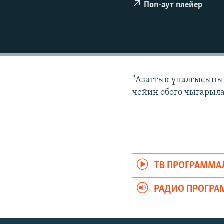
ЭЖЕ-СИҢДИЛЕР
Поп-аут плейер
АЗАТТЫК+
ЫҢГАЙСЫЗ СУРООЛОР
"Азаттык үналгысынын
чейин обого чыгарыла
ТВ ПРОГРАММА
РАДИО ПРОГРА