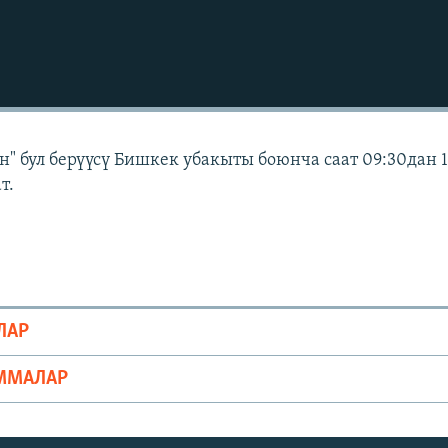
" бул берүүсү Бишкек убакыты боюнча саат 09:30дан 
т.
ЛАР
ММАЛАР