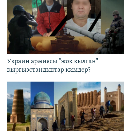
Украин армиясы "жок кылган"
кыргызстандыктар кимдер?