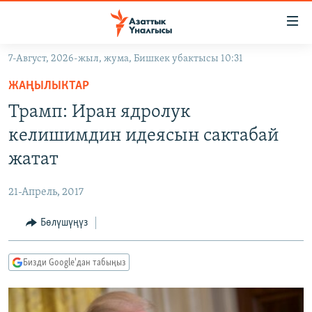
Линктер
Мазмунга
өтүңүз
7-Август, 2026-жыл, жума, Бишкек убактысы 10:31
Навигацияга
ЖАҢЫЛЫКТАР
өтүңүз
ЖАҢЫЛЫКТАР
КЫРГЫЗСТАН
Издөөгө
Трамп: Иран ядролук
салыңыз
ДҮЙНӨ
КЫРГЫЗСТАН
келишимдин идеясын сактабай
УКРАИНА
САЯСАТ
ДҮЙНӨ
жатат
АТАЙЫН ИЛИКТӨӨ
ЭКОНОМИКА
БОРБОР АЗИЯ
21-Апрель, 2017
ТВ ПРОГРАММАЛАР
МАДАНИЯТ
Бөлүшүңүз
ПОДКАСТ
БҮГҮН АЗАТТЫКТА
ӨЗГӨЧӨ ПИКИР
ЭКСПЕРТТЕР ТАЛДАЙТ
Бизди Google'дан табыңыз
БИЗ ЖАНА ДҮЙНӨ
Русский
ДАНИСТЕ