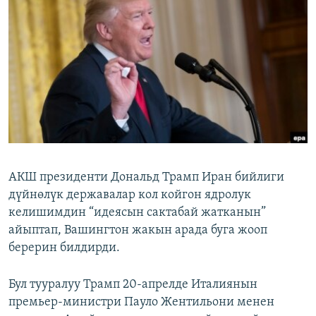
ОНЛАЙН ШЕРИНЕ
ЭЖЕ-СИҢДИЛЕР
АЗАТТЫК+
ЫҢГАЙСЫЗ СУРООЛОР
ЭЕ/АРнун бардык сайттары
АКШ президенти Дональд Трамп Иран бийлиги
дүйнөлүк державалар кол койгон ядролук
келишимдин “идеясын сактабай жатканын”
айыптап, Вашингтон жакын арада буга жооп
берерин билдирди.
Бул тууралуу Трамп 20-апрелде Италиянын
премьер-министри Пауло Жентильони менен