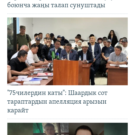
боюнча жаңы талап сунуштады
"75чилердин каты": Шаардык сот
тараптардын апелляция арызын
карайт