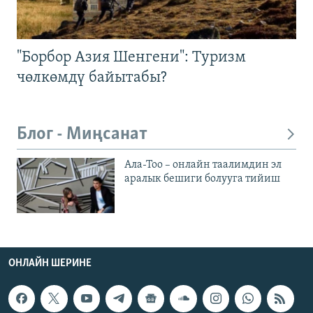
"Борбор Азия Шенгени": Туризм
чөлкөмдү байытабы?
Блог - Миңсанат
Ала-Тоо – онлайн таалимдин эл
аралык бешиги болууга тийиш
ОНЛАЙН ШЕРИНЕ