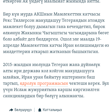
өткөргөн Ак үйдөгү маалымат жыйында айтты.
Бир күн мурда АКШнын Мамлекеттик катчысы
Рекс Тиллерсон макулдашуу Тегерандын атомдук
мамлекет болуу дымагын гана кечеңдетип, бирок
өлкөнүн Жакынкы Чыгыштагы чагымдарына бөгөт
боло албайт деп билдирген. Ошол эле маалда 19-
апрелде Мамлекеттик катчы Иран келишимдеги өз
милдеттерин аткарып жатканын бышыктаган.
2015-жылдын июлунда Тегеран жана дүйнөлүк
алты ири держава кол койгон макулдашууга
ылайык, Иран уран байытуу иштеринен баш
тартып,
ядролук программасын
чектеши керек. Бул
үчүн Ислам жумуриятына каршы киргизилген
санкциялардын бир бөлүгү алынмакчы.
Бөлүшүңүз
Катталыңыз