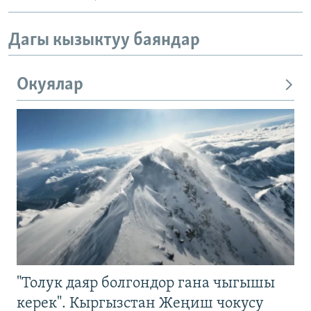
Дагы кызыктуу баяндар
Окуялар
"Толук даяр болгондор гана чыгышы
керек". Кыргызстан Жеңиш чокусу