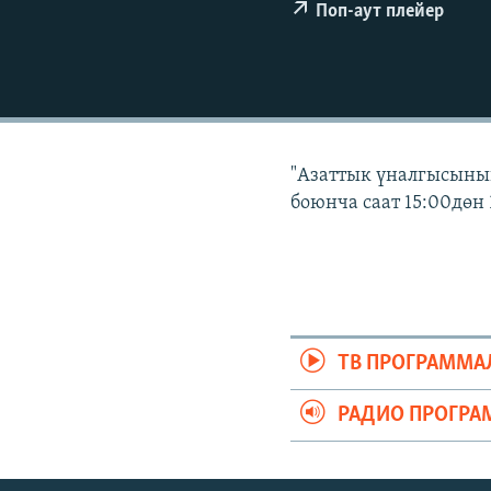
ЭЖЕ-СИҢДИЛЕР
Поп-аут плейер
АЗАТТЫК+
ЫҢГАЙСЫЗ СУРООЛОР
"Азаттык үналгысынын
боюнча саат 15:00дөн 
ТВ ПРОГРАММА
РАДИО ПРОГРА