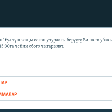
" бул түш жаңы оогон учурдагы берүүсү Бишкек убак
15:30га чейин обого чыгарылат.
ЛАР
ММАЛАР