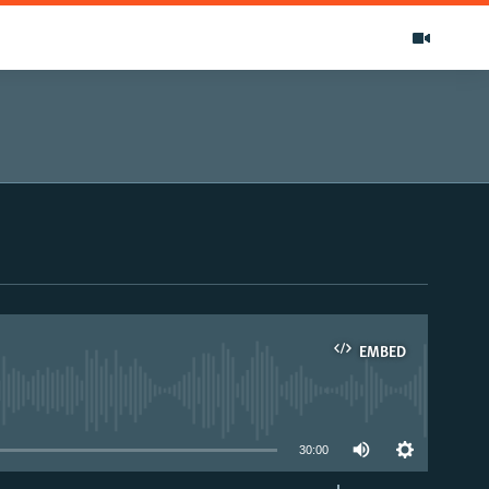
EMBED
able
30:00