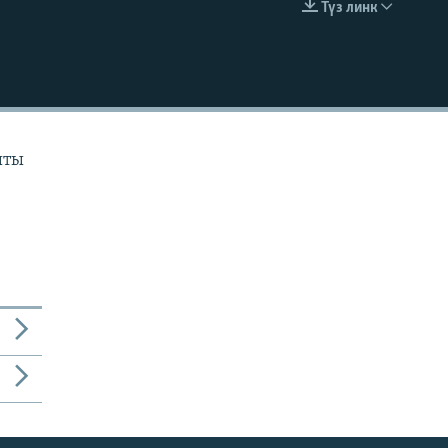
Түз линк
EMBED
ыты