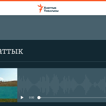
аттык
No media source currently avail
0:00