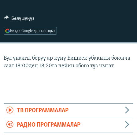
ОНЛАЙН ШЕРИНЕ
ЭЖЕ-СИҢДИЛЕР
АЗАТТЫК+
Бөлүшүңүз
ЫҢГАЙСЫЗ СУРООЛОР
Бизди Google'дан табыңыз
ЭЕ/АРнун бардык сайттары
Бул үналгы берүү ар күнү Бишкек убакыты боюнча
саат 18:00ден 18:30га чейин обого түз чыгат.
ТВ ПРОГРАММАЛАР
РАДИО ПРОГРАММАЛАР