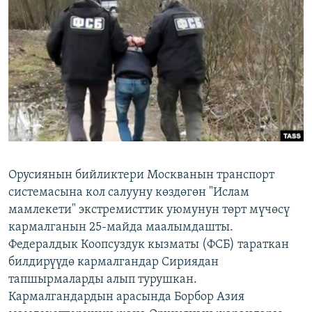
ОНЛАЙН ШЕРИНЕ
ЭЖЕ-СИҢДИЛЕР
АЗАТТЫК+
ЫҢГАЙСЫЗ СУРООЛОР
ЭЕ/АРнун бардык сайттары
Орусиянын бийликтери Москванын транспорт
системасына кол салууну көздөгөн "Ислам
мамлекети" экстремисттик уюмунун төрт мүчөсү
кармалганын 25-майда маалымдашты.
Федералдык Коопсуздук кызматы (ФСБ) тараткан
билдирүүдө кармалгандар Сириядан
тапшырмаларды алып турушкан.
Кармалгандардын арасында Борбор Азия