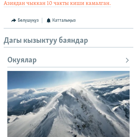
Азиядан чыккан 10 чакты киши камалган.
Бөлүшүңүз
Катталыңыз
Дагы кызыктуу баяндар
Окуялар