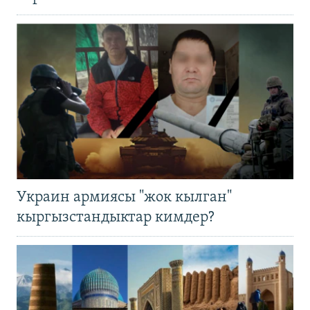
Украин армиясы "жок кылган"
кыргызстандыктар кимдер?