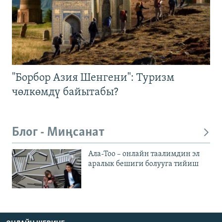
"Борбор Азия Шенгени": Туризм
чөлкөмдү байытабы?
Блог - Миңсанат
Ала-Тоо – онлайн таалимдин эл
аралык бешиги болууга тийиш