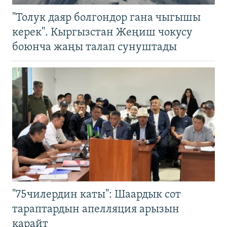
"Толук даяр болгондор гана чыгышы
керек". Кыргызстан Жеңиш чокусу
боюнча жаңы талап сунуштады
"75чилердин каты": Шаардык сот
тараптардын апелляция арызын
карайт