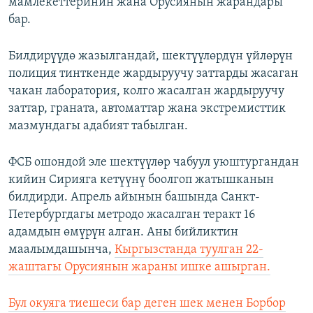
мамлекеттеринин жана Орусиянын жарандары
бар.
Билдирүүдө жазылгандай, шектүүлөрдүн үйлөрүн
полиция тинткенде жардыруучу заттарды жасаган
чакан лаборатория, колго жасалган жардыруучу
заттар, граната, автоматтар жана экстремисттик
мазмундагы адабият табылган.
ФСБ ошондой эле шектүүлөр чабуул уюштургандан
кийин Сирияга кетүүнү боолгоп жатышканын
билдирди. Апрель айынын башында Санкт-
Петербургдагы метродо жасалган теракт 16
адамдын өмүрүн алган. Аны бийликтин
маалымдашынча,
Кыргызстанда туулган 22-
жаштагы Орусиянын жараны ишке ашырган.
Бул окуяга тиешеси бар деген шек менен Борбор