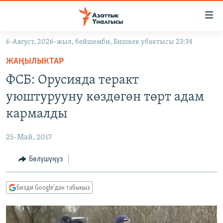
Линктер
Мазмунга
өтүңүз
6-Август, 2026-жыл, бейшемби, Бишкек убактысы 23:34
Навигацияга
ЖАҢЫЛЫКТАР
өтүңүз
ЖАҢЫЛЫКТАР
КЫРГЫЗСТАН
Издөөгө
ФСБ: Орусияда теракт
салыңыз
ДҮЙНӨ
КЫРГЫЗСТАН
уюштурууну көздөгөн төрт адам
УКРАИНА
САЯСАТ
ДҮЙНӨ
кармалды
АТАЙЫН ИЛИКТӨӨ
ЭКОНОМИКА
БОРБОР АЗИЯ
25-Май, 2017
ТВ ПРОГРАММАЛАР
МАДАНИЯТ
Бөлүшүңүз
ПОДКАСТ
БҮГҮН АЗАТТЫКТА
ӨЗГӨЧӨ ПИКИР
ЭКСПЕРТТЕР ТАЛДАЙТ
Бизди Google'дан табыңыз
БИЗ ЖАНА ДҮЙНӨ
Русский
ДАНИСТЕ