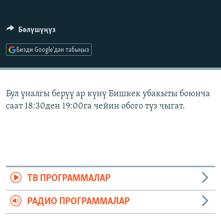
ОНЛАЙН ШЕРИНЕ
ЭЖЕ-СИҢДИЛЕР
АЗАТТЫК+
Бөлүшүңүз
ЫҢГАЙСЫЗ СУРООЛОР
Бизди Google'дан табыңыз
ЭЕ/АРнун бардык сайттары
Бул үналгы берүү ар күнү Бишкек убакыты боюнча
саат 18:30ден 19:00га чейин обого түз чыгат.
ТВ ПРОГРАММАЛАР
РАДИО ПРОГРАММАЛАР