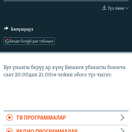
ОНЛАЙН ШЕРИНЕ
ЭЖЕ-СИҢДИЛЕР
Түз линк
АЗАТТЫК+
ЫҢГАЙСЫЗ СУРООЛОР
Бөлүшүңүз
Бизди Google'дан табыңыз
ЭЕ/АРнун бардык сайттары
Бул үналгы берүү ар күнү Бишкек убакыты боюнча
саат 20:00дан 21:00гө чейин обого түз чыгат.
ТВ ПРОГРАММАЛАР