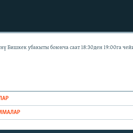
күнү Бишкек убакыты боюнча саат 18:30ден 19:00га чей
ЛАР
ММАЛАР