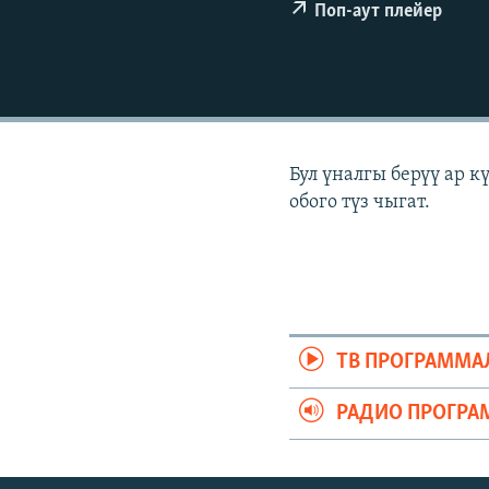
ЭЖЕ-СИҢДИЛЕР
Поп-аут плейер
АЗАТТЫК+
ЫҢГАЙСЫЗ СУРООЛОР
Бул үналгы берүү ар 
обого түз чыгат.
ТВ ПРОГРАММА
РАДИО ПРОГРА