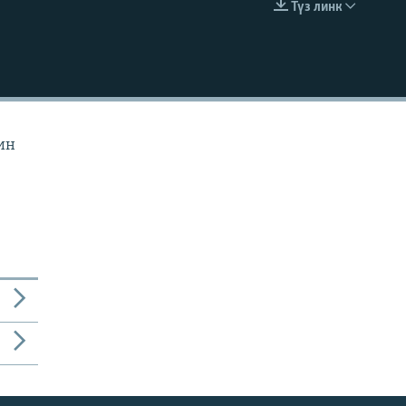
Түз линк
EMBED
ин