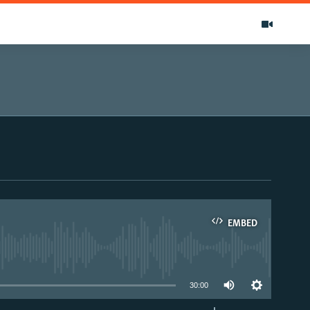
EMBED
able
30:00