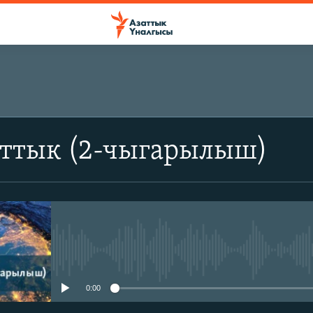
аттык (2-чыгарылыш)
No media source currently avail
0:00