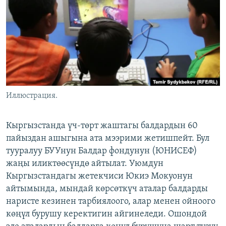
ОНЛАЙН ШЕРИНЕ
ЭЖЕ-СИҢДИЛЕР
АЗАТТЫК+
ЫҢГАЙСЫЗ СУРООЛОР
ЭЕ/АРнун бардык сайттары
Иллюстрация.
Кыргызстанда үч-төрт жаштагы балдардын 60
пайыздан ашыгына ата мээрими жетишпейт. Бул
тууралуу БУУнун Балдар фондунун (ЮНИСЕФ)
жаңы иликтөөсүндө айтылат. Уюмдун
Кыргызстандагы жетекчиси Юкиэ Мокуонун
айтымында, мындай көрсөткүч аталар балдарды
наристе кезинен тарбиялоого, алар менен ойноого
көңүл бурушу керектигин айгинеледи. Ошондой