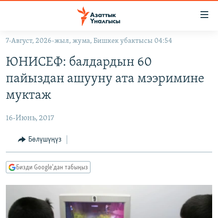
Линктер
Мазмунга
өтүңүз
7-Август, 2026-жыл, жума, Бишкек убактысы 04:54
Навигацияга
ЖАҢЫЛЫКТАР
өтүңүз
ЮНИСЕФ: балдардын 60
КЫРГЫЗСТАН
Издөөгө
пайыздан ашууну ата мээримине
салыңыз
ДҮЙНӨ
КЫРГЫЗСТАН
муктаж
УКРАИНА
САЯСАТ
ДҮЙНӨ
16-Июнь, 2017
АТАЙЫН ИЛИКТӨӨ
ЭКОНОМИКА
БОРБОР АЗИЯ
ТВ ПРОГРАММАЛАР
Бөлүшүңүз
МАДАНИЯТ
ПОДКАСТ
БҮГҮН АЗАТТЫКТА
Бизди Google'дан табыңыз
ӨЗГӨЧӨ ПИКИР
ЭКСПЕРТТЕР ТАЛДАЙТ
БИЗ ЖАНА ДҮЙНӨ
Русский
ДАНИСТЕ