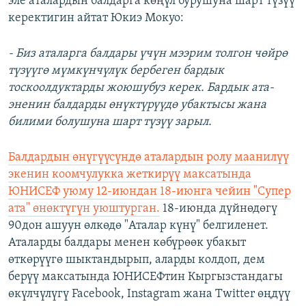
эле аталардын балдарга көңүл бурушуна шарт түзүү
керектигин айтат Юкиэ Мокуо:
- Биз аталарга балдары үчүн мээрим толгон чөйрө
түзүүгө мүмкүнчүлүк бербеген бардык
тоскоолдуктарды жоюшубуз керек. Бардык ата-
эненин балдарды өнүктүрүүдө убактысы жана
билими болушуна шарт түзүү зарыл.
Балдардын өнүгүүсүндө аталардын ролу маанилүү
экенин коомчулукка жеткирүү максатында
ЮНИСЕФ уюму 12-июндан 18-июнга чейин "Супер
ата" өнөктүгүн уюштурган.
18-июнда дүйнөдөгү
90дон ашуун өлкөдө "Аталар күнү" белгиленет.
Аталарды балдары менен көбүрөөк убакыт
өткөрүүгө шыктандырып, аларды колдоп, дем
берүү максатында ЮНИСЕФтин Кыргызстандагы
өкүлчүлүгү Facebook, Instagram жана Twitter өңдүү