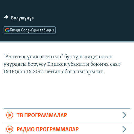
ОНЛАЙН ШЕРИНЕ
ЭЖЕ-СИҢДИЛЕР
АЗАТТЫК+
Бөлүшүңүз
ЫҢГАЙСЫЗ СУРООЛОР
Бизди Google'дан табыңыз
ЭЕ/АРнун бардык сайттары
"Азаттык үналгысынын" бул түш жаңы оогон
учурдагы берүүсү Бишкек убакыты боюнча саат
15:00дөн 15:30га чейин обого чыгарылат.
ТВ ПРОГРАММАЛАР
РАДИО ПРОГРАММАЛАР