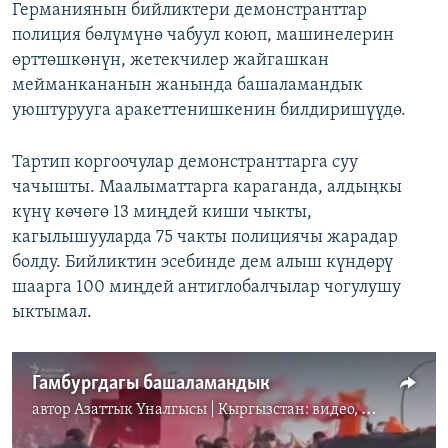
Германиянын бийликтери демонстранттар
полиция бөлүмүнө чабуул коюп, машинелерин
өрттөшкөнүн, жетекчилер жайгашкан
мейманкананын жанында башаламандык
уюштурууга аракеттенишкенин билдиришүүдө.
Тартип коргоочулар демонстранттарга суу
чачышты. Маалыматтарга караганда, алдыңкы
күнү көчөгө 13 миңдей киши чыкты,
кагылышууларда 75 чакты полициячы жарадар
болду. Бийликтин эсебинде дем алыш күндөрү
шаарга 100 миңдей антиглобалчылар чогулушу
ыктымал.
Гамбургдагы башаламандык
автор
Азаттык Үналгысы | Кыргызстан: видео, фото, кабарлар