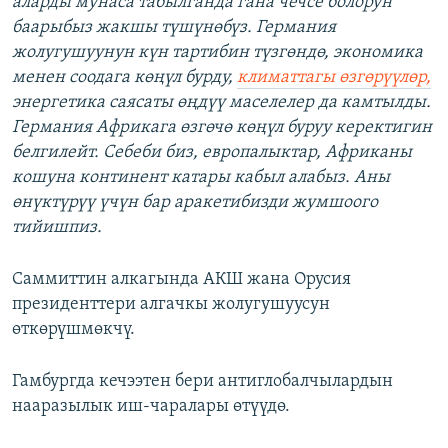
аларды мунаса табылганда гана чечсе болорун
баарыбыз жакшы түшүнөбүз. Германия
жолугушуунун күн тартибин түзгөндө, экономика
менен соодага көңүл бурду,
климаттагы өзгөрүүлөр,
энергетика саясаты өңдүү маселелер да камтылды.
Германия Африкага өзгөчө көңүл буруу керектигин
белгилейт. Себеби биз, европалыктар, Африканы
кошуна континент катары кабыл алабыз. Аны
өнүктүрүү үчүн бар аракетибизди жумшоого
тийишпиз.
Саммиттин алкагында АКШ жана Орусия
президенттери алгачкы жолугушуусун
өткөрүшмөкчү.
Гамбургда кечээтен бери антиглобалчылардын
нааразылык иш-чаралары өтүүдө.