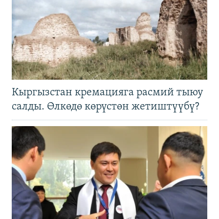
Кыргызстан кремацияга расмий тыюу
салды. Өлкөдө көрүстөн жетиштүүбү?