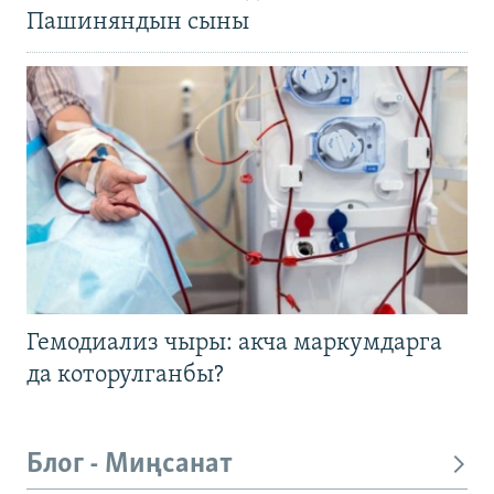
Пашиняндын сыны
Гемодиализ чыры: акча маркумдарга
да которулганбы?
Блог - Миңсанат