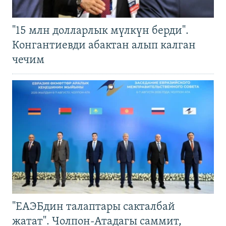
"15 млн долларлык мүлкүн берди".
Конгантиевди абактан алып калган
чечим
"ЕАЭБдин талаптары сакталбай
жатат". Чолпон-Атадагы саммит,