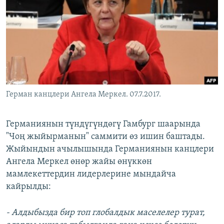
ОНЛАЙН ШЕРИНЕ
ЭЖЕ-СИҢДИЛЕР
АЗАТТЫК+
ЫҢГАЙСЫЗ СУРООЛОР
ЭЕ/АРнун бардык сайттары
Герман канцлери Ангела Меркел. 07.7.2017.
Германиянын түндүгүндөгү Гамбург шаарында
"Чоң жыйырманын" саммити өз ишин баштады.
Жыйындын ачылышында Германиянын канцлери
Ангела Меркел өнөр жайы өнүккөн
мамлекеттердин лидерлерине мындайча
кайрылды:
- Алдыбызда бир топ глобалдык маселелер турат,