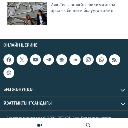
Ала-Тоо – онлайн таалимдин эл
аралык бешиги болууга тийиш
ОНЛАЙН ШЕРИНЕ
БИЗ ЖӨНҮНДӨ
"АЗАТТЫКТЫН" САНДЫГЫ
Азаттык үналгысы © 2026 RFE/RL, Inc. Бардык укуктар
корголгон.