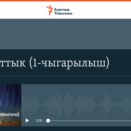
аттык (1-чыгарылыш)
No media source currently avail
0:00