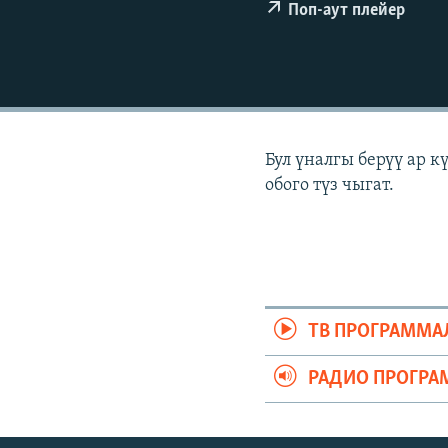
ЭЖЕ-СИҢДИЛЕР
Поп-аут плейер
АЗАТТЫК+
ЫҢГАЙСЫЗ СУРООЛОР
Бул үналгы берүү ар 
обого түз чыгат.
ТВ ПРОГРАММА
РАДИО ПРОГРА