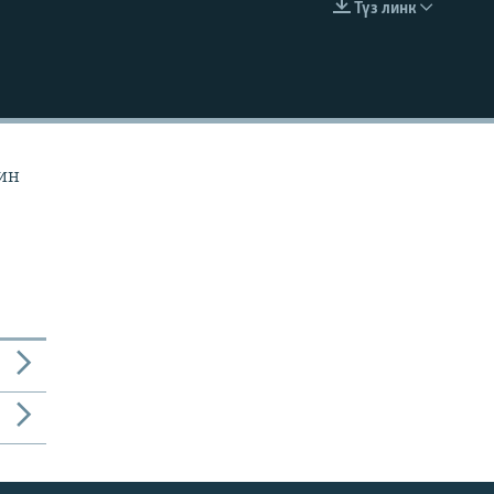
Түз линк
EMBED
йин