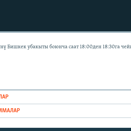
күнү Бишкек убакыты боюнча саат 18:00ден 18:30га че
ЛАР
ММАЛАР