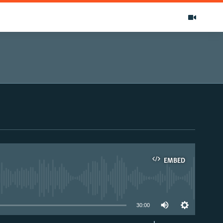
EMBED
able
30:00