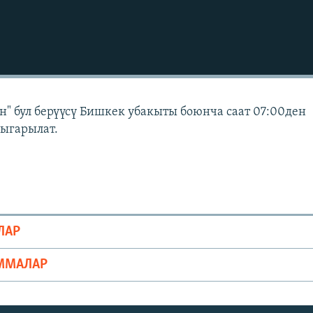
" бул берүүсү Бишкек убакыты боюнча саат 07:00ден
чыгарылат.
ЛАР
ММАЛАР