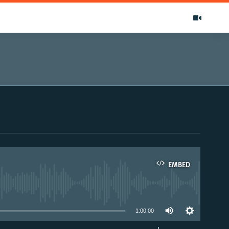
EMBED
able
1:00:00