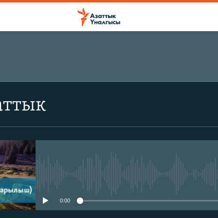
аттык
No media source currently avail
0:00