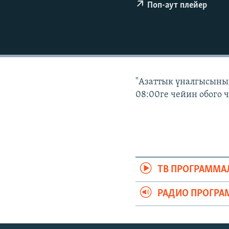
ЭЖЕ-СИҢДИЛЕР
Поп-аут плейер
АЗАТТЫК+
ЫҢГАЙСЫЗ СУРООЛОР
"Азаттык үналгысынын
08:00ге чейин обого 
ТВ ПРОГРАММА
РАДИО ПРОГРА