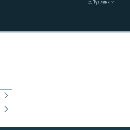
Түз линк
EMBED