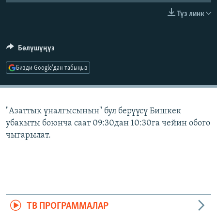
ОНЛАЙН ШЕРИНЕ
ЭЖЕ-СИҢДИЛЕР
Түз линк
АЗАТТЫК+
ЫҢГАЙСЫЗ СУРООЛОР
Бөлүшүңүз
Бизди Google'дан табыңыз
ЭЕ/АРнун бардык сайттары
"Азаттык үналгысынын" бул берүүсү Бишкек
убакыты боюнча саат 09:30дан 10:30га чейин обого
чыгарылат.
ТВ ПРОГРАММАЛАР