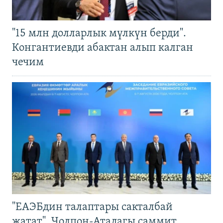
"15 млн долларлык мүлкүн берди".
Конгантиевди абактан алып калган
чечим
"ЕАЭБдин талаптары сакталбай
жатат". Чолпон-Атадагы саммит,