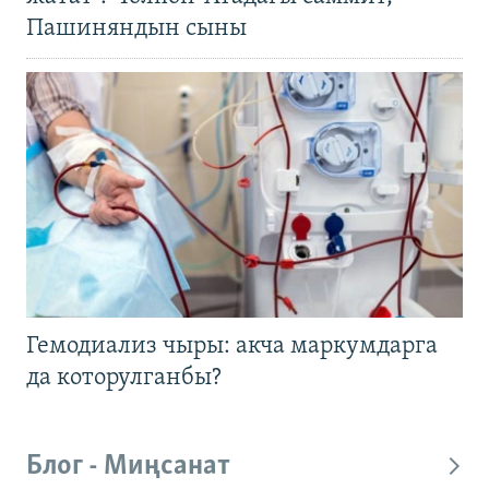
Пашиняндын сыны
Гемодиализ чыры: акча маркумдарга
да которулганбы?
Блог - Миңсанат