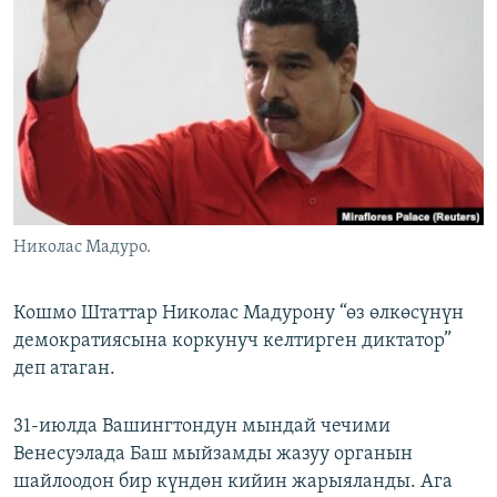
ОНЛАЙН ШЕРИНЕ
ЭЖЕ-СИҢДИЛЕР
АЗАТТЫК+
ЫҢГАЙСЫЗ СУРООЛОР
ЭЕ/АРнун бардык сайттары
Николас Мадуро.
Кошмо Штаттар Николас Мадурону “өз өлкөсүнүн
демократиясына коркунуч келтирген диктатор”
деп атаган.
31-июлда Вашингтондун мындай чечими
Венесуэлада Баш мыйзамды жазуу органын
шайлоодон бир күндөн кийин жарыяланды. Ага