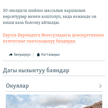
30-июлдагы шайлоо массалык каршылык
көрсөтүүлөр менен коштолуп, анда кеминде он
киши каза болгону айтылды.
Европа Биримдиги Венесуэладагы демократиянын
келечегине тынчсыздануу билдирди.
Бөлүшүңүз
Катталыңыз
Дагы кызыктуу баяндар
Окуялар