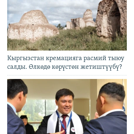
Кыргызстан кремацияга расмий тыюу
салды. Өлкөдө көрүстөн жетиштүүбү?