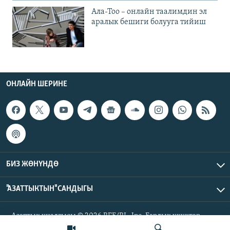
Ала-Тоо – онлайн таалимдин эл
аралык бешиги болууга тийиш
ОНЛАЙН ШЕРИНЕ
БИЗ ЖӨНҮНДӨ
"АЗАТТЫКТЫН" САНДЫГЫ
Азаттык үналгысы © 2026 RFE/RL, Inc. Бардык укуктар
корголгон.