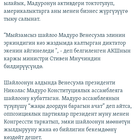
ылайык, Мадуронун активдери токтотулуп,
америкалыктарга аны менен бизнес жүргүзүүгө
тыюу салынат.
“Мыйзамсыз шайлоо Мадуро Венесуэла элинин
эркиндигин көз жаздымда калтырган диктатор
экенин айгинеледи ", - деп белгиленген АКШнын
каржы министри Стивен Мнучиндин
билдирүүсүндө.
Шайлоонун алдында Венесуэла президенти
Николас Мадуро Конституциялык ассамблеяга
шайлоону кубаттаган. Мадуро ассамблеянын
түзүлүшү “жаңы доордун барагын ачат” деп айтса,
оппозициялык партиялар президент муну менен
Конгрессти таркатып, эмки шайлоонун мөөнөтүн
жылдырууну жана өз бийлигин бекемдөөнү
көздөйт дешет.