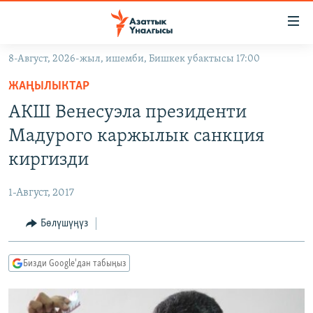
Линктер
Мазмунга
өтүңүз
8-Август, 2026-жыл, ишемби, Бишкек убактысы 17:00
Навигацияга
ЖАҢЫЛЫКТАР
өтүңүз
ЖАҢЫЛЫКТАР
КЫРГЫЗСТАН
Издөөгө
АКШ Венесуэла президенти
салыңыз
ДҮЙНӨ
КЫРГЫЗСТАН
Мадурого каржылык санкция
УКРАИНА
САЯСАТ
ДҮЙНӨ
киргизди
АТАЙЫН ИЛИКТӨӨ
ЭКОНОМИКА
БОРБОР АЗИЯ
1-Август, 2017
ТВ ПРОГРАММАЛАР
МАДАНИЯТ
Бөлүшүңүз
ПОДКАСТ
БҮГҮН АЗАТТЫКТА
ӨЗГӨЧӨ ПИКИР
ЭКСПЕРТТЕР ТАЛДАЙТ
Бизди Google'дан табыңыз
БИЗ ЖАНА ДҮЙНӨ
Русский
ДАНИСТЕ