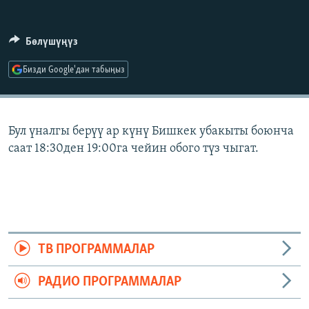
ОНЛАЙН ШЕРИНЕ
ЭЖЕ-СИҢДИЛЕР
АЗАТТЫК+
Бөлүшүңүз
ЫҢГАЙСЫЗ СУРООЛОР
Бизди Google'дан табыңыз
ЭЕ/АРнун бардык сайттары
Бул үналгы берүү ар күнү Бишкек убакыты боюнча
саат 18:30ден 19:00га чейин обого түз чыгат.
ТВ ПРОГРАММАЛАР
РАДИО ПРОГРАММАЛАР